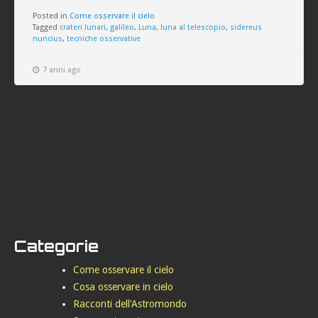
Posted in
Come osservare il cielo
Tagged
crateri lunari
,
galileo
,
Luna
,
luna al telescopio
,
sidereus
nuncius
,
tecniche osservative
7 anni ago
Categorie
Come osservare il cielo
Cosa osservare in cielo
Racconti dell'Astromondo