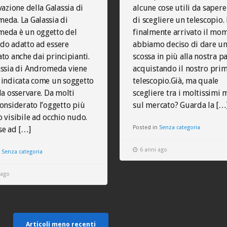
vazione della Galassia di
alcune cose utili da saper
eda. La Galassia di
di scegliere un telescopio. 
eda è un oggetto del
finalmente arrivato il mo
do adatto ad essere
abbiamo deciso di dare u
to anche dai principianti.
scossa in più alla nostra p
assia di Andromeda viene
acquistando il nostro pri
 indicata come un soggetto
telescopio.Già, ma quale
da osservare. Da molti
scegliere tra i moltissimi 
considerato l’oggetto più
sul mercato? Guarda la […
 visibile ad occhio nudo.
Posted in
Senza categoria
se ad […]
6 anni ago
n
Senza categoria
 ago
Articoli meno recenti