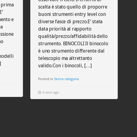
e prima
scelta è stato quello di proporre
E’
buoni strumenti entry level con
mento e
diverse fasce di prezzo.E’ stata
na
data priorità al rapporto
assione
qualità/prezzo/affidabilità dello
mo
strumento. BINOCOLI Il binocolo
è uno strumento differente dal
modelli
telescopio ma altrettanto
]
valido.Con i binocoli, […]
Posted in
Senza categoria
6 anni ago