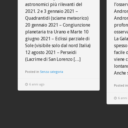
astronomici più rilevanti del
l’osser
2021. 2 e 3 gennaio 2021 –
Androm
Quadrantidi (sciame meteorico)
Androm
20 gennaio 2021 – Congiunzione
profon
planetaria tra Urano e Marte 10
osserva
giugno 2021 – Eclissi parziale di
La Gal
Sole (visibile solo dal nord Italia)
spesso
12 agosto 2021 – Perseidi
facile 
(Lacrime di San Lorenzo […]
viene 
lontano
Posted in
Senza categoria
Anche 
6 anni ago
Posted i
6 anni