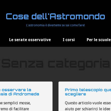
Cose dell'Astromondo
L'astronomia è divertente se sai come fare!
Le serate osservative
I corsi
Per le scuole
Senza categoria
 osservare la
Primo telescopio qu
ssia di Andromeda
scegliere
he semplici mosse,
Questo articolo vuole esse
emo di facilitare
aiuto per schiarirci le idee