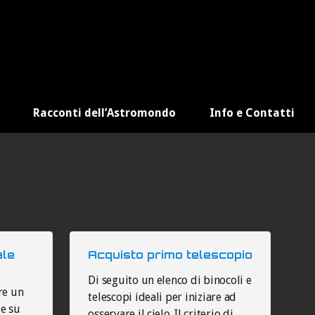
Racconti dell’Astromondo
Info e Contatti
ale
Acquisto primo telescopio
Di seguito un elenco di binocoli e
re un
telescopi ideali per iniziare ad
 e su
osservare il cielo. Il criterio di