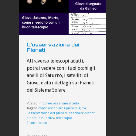
L’osservazione dei
Pianeti
Attraverso telescopi adatti,
potrai vedere con i tuoi occhi gli
anelli di Saturno, i satelliti di
Giove, e altri dettagli sui Pianeti
del Sistema Solare.
Posted in
Come osservare il cielo
Tagged
come osservare i pianeti
,
giove
,
l'osservazione dei pianeti
,
osservare pianeti
,
sidereus nuncius
,
telescopio
1 commento