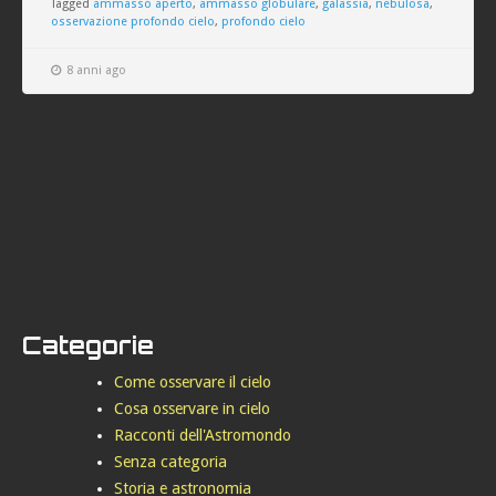
Tagged
ammasso aperto
,
ammasso globulare
,
galassia
,
nebulosa
,
osservazione profondo cielo
,
profondo cielo
8 anni ago
Categorie
Come osservare il cielo
Cosa osservare in cielo
Racconti dell'Astromondo
Senza categoria
Storia e astronomia