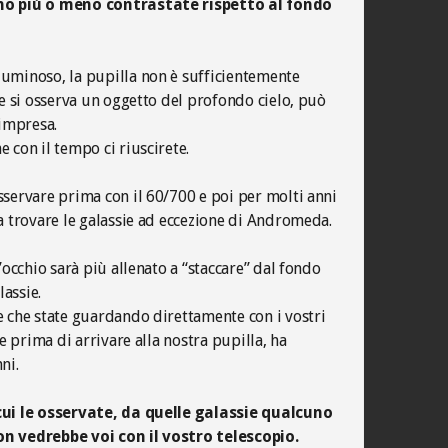
nno più o meno contrastate rispetto al fondo
uminoso, la pupilla non è sufficientemente
he si osserva un oggetto del profondo cielo, può
’impresa.
 con il tempo ci riuscirete.
sservare prima con il 60/700 e poi per molti anni
 a trovare le galassie ad eccezione di Andromeda.
l’occhio sarà più allenato a “staccare” dal fondo
lassie.
e che state guardando direttamente con i vostri
ce prima di arrivare alla nostra pupilla, ha
ni.
cui le osservate, da quelle galassie qualcuno
on vedrebbe voi con il vostro telescopio.